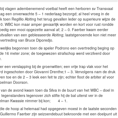
 bij vlagen adembenemend voetbal heeft een herboren sv Transvaal
g een onverwachte 5 – 1 nederlaag bezorgd; al heel vroeg in de
k toen Regillio Abiting het terug gevallen leder op superieure wijze de
 – 0. WBC kon maar amper gevaarlijk worden en kort voor rust rondde
oedig een mooi opgezette aanval af; 2 – 0. Faerber kwam eerder
uitvallen van een geblesseerde Abiting; laatstgenoemde kon niet meer
vertreding van Bruce Diporedjo.
uwelijks begonnen toen de speler Podrono een overtreding beging op
de 16 meter zone; de toegewezen strafschop werd verzilverd door
.
r een verslapping bij de groenwitten; een vrije trap vlak voor het
rd ingeschoten door Giovanni Drenthe;1 – 3. Vervolgens nam de druk
n toe en de 2 – 3 leek een feit te zijn; echter floot de arbiter af voor
doelman Doorson.
van de avond kwam toen da Silva in de buurt van het WBC – doel in
tegenstanders tegenover zich stifte hij de bal uiterst ver in de
elman Kwassie nimmer bij kon; 4 – 1.
ie de hoop al helemaal had opgegeven moest in de laatste seconden
Guillermo Faerber zijn seizoendebuut bekroonde met een doelpunt uit