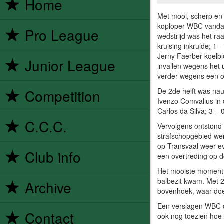
Home
Met mooi, scherp en
koploper WBC vandaa
Pro League
wedstrijd was het raa
kruising inkrulde; 1
Jerny Faerber koelbl
Junior League
invallen wegens het 
verder wegens een o
De 2de helft was na
Competition
Ivenzo Comvalius in 
Carlos da Silva; 3 – 0
C.C.C.
Vervolgens ontstond e
strafschopgebied we
op Transvaal weer eve
Club info
een overtreding op 
Het mooiste moment 
balbezit kwam. Met 2 
Archive
bovenhoek, waar do
Een verslagen WBC d
Contact
ook nog toezien hoe 