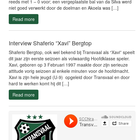
reeds met 1 – 0 voor; een vergeplaatste bal van da Silva werd
niet goed verwerkt door de doelman en Akoela was […]
Read more
Interview Shaferio “Xavi” Bergtop
Shaferio Bergtop, ook wel bekend bij Transvaal als “Xavi” speelt
dit jaar zijn eerste seizoen als volwaardig Hoofdklasse speler.
Xavi, geboren op 3 Februari 1997 maakte door zijn serieuze
attitude vorig seizoen al enkele minuten voor de hoofdmacht.
Xavi is zijn hele jeugd (U-9) opgeleid door Transvaal en door
hard te werken komt hij dit […]
Read more
Transvaal deze week niet in actie
Bij de voortzetting van de SVB Eerste Divisie Competitie komt
SV Transvaal niet in actie. Transvaal is namelijk vrij wanneer de