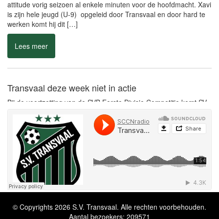
Bij de voortzetting van de SVB Eerste Divisie Competitie komt SV
Transvaal niet in actie. Transvaal is namelijk vrij wanneer de 5de
speelronde wordt voortgezet. De competitie telt 13 teams wat met
zich meebrengt dat 1 vereniging elke speelronde schema vrij is.
Transvaal is echter wel volop in training en kan zich goed
herstellen van […]
Lees meer
Ongelukkig eigen doelpunt leidt nederlaag Transvaal
in
Vandaag kwam S.V. Transvaal voor de 4de keer van het seizoen
uit; van tegenstander P.V.V. werd echter met 1 – 2 verloren. In de
1ste helft was Transvaal vanaf het 1ste fluitsignaal behoorlijk
aggressief op de bal; er werd flink naar voren gespeeld waardoor
de tegenstander erg moeilijk tot voetballen kwam. De 1ste kans
van […]
© Copyrights 2026 S.V. Transvaal. Alle rechten voorbehouden.
Lees meer
Aantal bezoekers: 209571