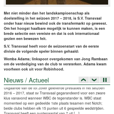
Met niet minder dan het landskampioenschap als
doelstelling in het seizoen 2017 – 2018, is S.V. Transvaal
onder haar nieuw bewind ook de transfermarkt op geweest.
Om het hoogst haalbare mogelijk te kunnen maken, is een
brede selectie een vereiste en dat is ook internationaal
gezien een bewezen feit.
S.V. Transvaal heeft voor de seizoenstart van de eerste
divisie de volgende speler binnen gehaald:
Wemba Adams; linkspoot overgekomen van Jong Rambaan
om de verdediging van de club te versterken. Adams kwam
voorheen ook uit voor Robinhood.
Nieuws / Actueel
Transvaal pakt broodnodige punten tegen Papatam
Met dank aan 2 doelpunten van Ivenzo Comvalius en eentje van
Debolha Akoela heeft Transvaal in het Essed stadion met 3 – 1