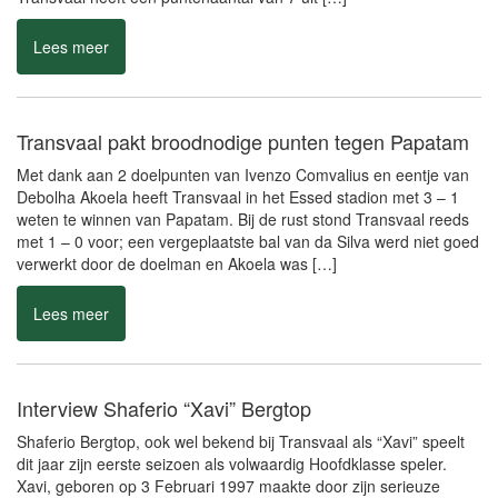
weten te winnen van Papatam. Bij de rust stond Transvaal reeds
met 1 – 0 voor; een vergeplaatste bal van da Silva werd niet goed
verwerkt door de doelman en Akoela was […]
Lees meer
Interview Shaferio “Xavi” Bergtop
Shaferio Bergtop, ook wel bekend bij Transvaal als “Xavi” speelt
dit jaar zijn eerste seizoen als volwaardig Hoofdklasse speler.
Xavi, geboren op 3 Februari 1997 maakte door zijn serieuze
attitude vorig seizoen al enkele minuten voor de hoofdmacht. Xavi
is zijn hele jeugd (U-9) opgeleid door Transvaal en door hard te
werken komt hij dit […]
Lees meer
Transvaal deze week niet in actie