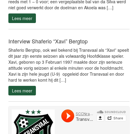
reeds met 1 – 0 voor; een vergeplaatste bal van da Silva werd
niet goed verwerkt door de doelman en Akoela was […]
Lees meer
Interview Shaferio “Xavi” Bergtop
Shaferio Bergtop, ook wel bekend bij Transvaal als “Xavi” speelt
dit jaar zijn eerste seizoen als volwaardig Hoofdklasse speler.
Xavi, geboren op 3 Februari 1997 maakte door zijn serieuze
attitude vorig seizoen al enkele minuten voor de hoofdmacht.
Xavi is zijn hele jeugd (U-9) opgeleid door Transvaal en door
hard te werken komt hij dit […]
Lees meer
Transvaal deze week niet in actie
Bij de voortzetting van de SVB Eerste Divisie Competitie komt
SV Transvaal niet in actie. Transvaal is namelijk vrij wanneer de