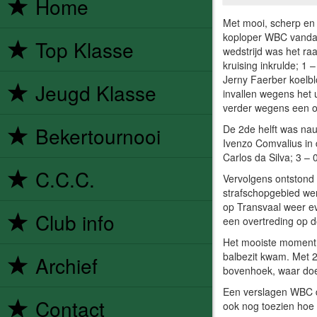
Home
Met mooi, scherp en
koploper WBC vandaa
Top Klasse
wedstrijd was het raa
kruising inkrulde; 1
Jerny Faerber koelbl
Jeugd Klasse
invallen wegens het 
verder wegens een o
De 2de helft was na
Bekertournooi
Ivenzo Comvalius in 
Carlos da Silva; 3 – 0
C.C.C.
Vervolgens ontstond e
strafschopgebied we
op Transvaal weer eve
Club info
een overtreding op 
Het mooiste moment 
balbezit kwam. Met 2 
Archief
bovenhoek, waar do
Een verslagen WBC d
Contact
ook nog toezien hoe 