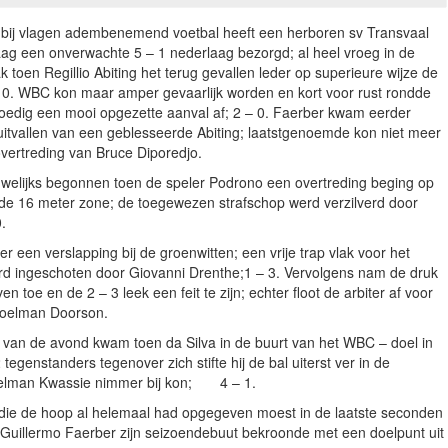
 bij vlagen adembenemend voetbal heeft een herboren sv Transvaal
g een onverwachte 5 – 1 nederlaag bezorgd; al heel vroeg in de
k toen Regillio Abiting het terug gevallen leder op superieure wijze de
 – 0. WBC kon maar amper gevaarlijk worden en kort voor rust rondde
oedig een mooi opgezette aanval af; 2 – 0. Faerber kwam eerder
uitvallen van een geblesseerde Abiting; laatstgenoemde kon niet meer
vertreding van Bruce Diporedjo.
uwelijks begonnen toen de speler Podrono een overtreding beging op
de 16 meter zone; de toegewezen strafschop werd verzilverd door
.
r een verslapping bij de groenwitten; een vrije trap vlak voor het
rd ingeschoten door Giovanni Drenthe;1 – 3. Vervolgens nam de druk
n toe en de 2 – 3 leek een feit te zijn; echter floot de arbiter af voor
doelman Doorson.
van de avond kwam toen da Silva in de buurt van het WBC – doel in
tegenstanders tegenover zich stifte hij de bal uiterst ver in de
elman Kwassie nimmer bij kon; 4 – 1.
ie de hoop al helemaal had opgegeven moest in de laatste seconden
Guillermo Faerber zijn seizoendebuut bekroonde met een doelpunt uit