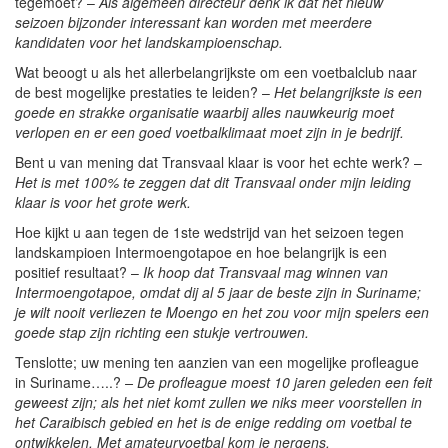
tegemoet? –
Als algemeen directeur denk ik dat het nieuw
seizoen bijzonder interessant kan worden met meerdere
kandidaten voor het landskampioenschap.
Wat beoogt u als het allerbelangrijkste om een voetbalclub naar
de best mogelijke prestaties te leiden? –
Het belangrijkste is een
goede en strakke organisatie waarbij alles nauwkeurig moet
verlopen en er een goed voetbalklimaat moet zijn in je bedrijf.
Bent u van mening dat Transvaal klaar is voor het echte werk? –
Het is met 100% te zeggen dat dit Transvaal onder mijn leiding
klaar is voor het grote werk.
Hoe kijkt u aan tegen de 1ste wedstrijd van het seizoen tegen
landskampioen Intermoengotapoe en hoe belangrijk is een
positief resultaat? –
Ik hoop dat Transvaal mag winnen van
Intermoengotapoe, omdat dij al 5 jaar de beste zijn in Suriname;
je wilt nooit verliezen te Moengo en het zou voor mijn spelers een
goede stap zijn richting een stukje vertrouwen.
Tenslotte; uw mening ten aanzien van een mogelijke profleague
in Suriname…..?
– De profleague moest 10 jaren geleden een feit
geweest zijn; als het niet komt zullen we niks meer voorstellen in
het Caraibisch gebied en het is de enige redding om voetbal te
ontwikkelen. Met amateurvoetbal kom je nergens.