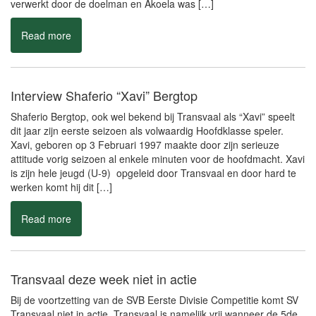
Interview Shaferio “Xavi” Bergtop
Shaferio Bergtop, ook wel bekend bij Transvaal als “Xavi” speelt
dit jaar zijn eerste seizoen als volwaardig Hoofdklasse speler.
Xavi, geboren op 3 Februari 1997 maakte door zijn serieuze
attitude vorig seizoen al enkele minuten voor de hoofdmacht. Xavi
is zijn hele jeugd (U-9) opgeleid door Transvaal en door hard te
werken komt hij dit […]
Read more
Transvaal deze week niet in actie
Bij de voortzetting van de SVB Eerste Divisie Competitie komt SV
Transvaal niet in actie. Transvaal is namelijk vrij wanneer de 5de
speelronde wordt voortgezet. De competitie telt 13 teams wat met
zich meebrengt dat 1 vereniging elke speelronde schema vrij is.
Transvaal is echter wel volop in training en kan zich goed