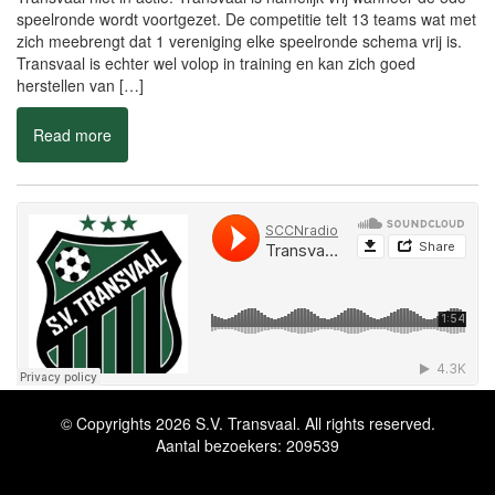
herstellen van […]
Read more
Ongelukkig eigen doelpunt leidt nederlaag Transvaal
in
Vandaag kwam S.V. Transvaal voor de 4de keer van het seizoen
uit; van tegenstander P.V.V. werd echter met 1 – 2 verloren. In de
1ste helft was Transvaal vanaf het 1ste fluitsignaal behoorlijk
aggressief op de bal; er werd flink naar voren gespeeld waardoor
de tegenstander erg moeilijk tot voetballen kwam. De 1ste kans
van […]
Read more
© Copyrights 2026 S.V. Transvaal. All rights reserved.
Aantal bezoekers: 209539
Comvalius gaat voor niets anders dan 3 punten