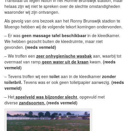
Transvaal uit tegen Notch in het Ronnie Brunswijk stadion, maar
helaas zijn wij niet te spreken over de slechte omstandigheden
waaronder wij zijn ontvangen.
Als gevolg van ons bezoek aan het Ronny Brunswijk stadion te
Moengo hebben wij de volgende tekort komingen ondervonden.
– Er was
geen massage tafel beschikbaar
in de kleedkamer.
We hebben gezocht buiten de kleedruimte, maar niet
gevonden.
(reeds vermeld)
– We troffen een
zeer onhygienische wasbak
aan, waarbij tot
overmaat van ramp
geen water uit de kraan
kwam.
(reeds
vermeld)
– Tevens troffen wij een
toilet
aan in de kleedkamer
zonder
toiletbril.
Tevens was er ook geen toiletpapier aanwezig.
(reeds
vermeld)
– Het
speelveld was bijzonder slecht
, opgevuld met
diverse
zandsoorten.
(reeds vermeld)