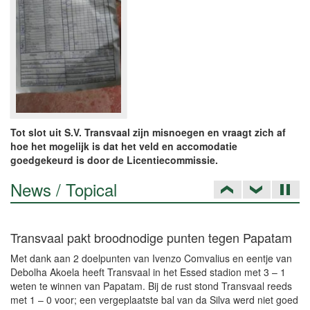
Tot slot uit S.V. Transvaal zijn misnoegen en vraagt zich af
hoe het mogelijk is dat het veld en accomodatie
goedgekeurd is door de Licentiecommissie.
News / Topical
Transvaal pakt broodnodige punten tegen Papatam
Met dank aan 2 doelpunten van Ivenzo Comvalius en eentje van
Debolha Akoela heeft Transvaal in het Essed stadion met 3 – 1
weten te winnen van Papatam. Bij de rust stond Transvaal reeds
met 1 – 0 voor; een vergeplaatste bal van da Silva werd niet goed
verwerkt door de doelman en Akoela was […]
Read more