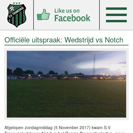
Officiële uitspraak: Wedstrijd vs Notch
Afgelopen zondagmiddag (5 November 2017) kwam S.V.