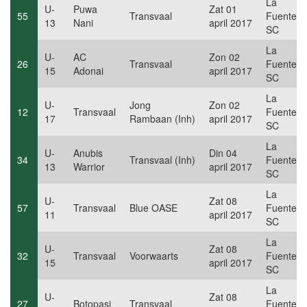
La
U-
Puwa
Zat 01
55
Transvaal
Fuente
13
Nani
april 2017
SC
La
U-
AC
Zon 02
26
Transvaal
Fuente
15
Adonai
april 2017
SC
La
U-
Jong
Zon 02
12
Transvaal
Fuente
17
Rambaan (Inh)
april 2017
SC
La
U-
Anubis
Din 04
34
Transvaal (Inh)
Fuente
13
Warrior
april 2017
SC
La
U-
Zat 08
57
Transvaal
Blue OASE
Fuente
11
april 2017
SC
La
U-
Zat 08
32
Transvaal
Voorwaarts
Fuente
15
april 2017
SC
La
U-
Zat 08
27
Botopasi
Transvaal
Fuente