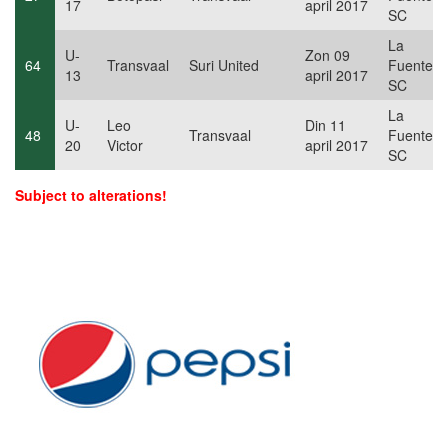
17
april 2017
SC
La
U-
Zon 09
64
Transvaal
Suri United
Fuente
13
april 2017
SC
La
U-
Leo
Din 11
48
Transvaal
Fuente
20
Victor
april 2017
SC
Subject to alterations!