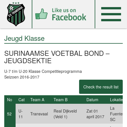
Jeugd Klasse
SURINAAMSE VOETBAL BOND –
JEUGDSEKTIE
U-7 t/m U-20 Klasse Competitieprogramma
Seizoen 2016-2017
Check the result list
No
Cat
Team A
Team B
Datum
Lokatie
La
U-
Real Dijkveld
Zat 01
52
Transvaal
Fuente
11
(Veld 1)
april 2017
SC