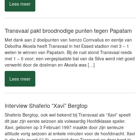
Lees meer
Transvaal pakt broodnodige punten tegen Papatam
Met dank aan 2 doelpunten van Ivenzo Comvalius en eentje van
Debolha Akoela heeft Transvaal in het Essed stadion met 3 – 1
weten te winnen van Papatam. Bij de rust stond Transvaal reeds
met 1 – 0 voor; een vergeplaatste bal van da Silva werd niet goed
verwerkt door de doelman en Akoela was […]
Lees meer
Interview Shaferio “Xavi” Bergtop
Shaferio Bergtop, ook wel bekend bij Transvaal als “Xavi” speelt
dit jaar zijn eerste seizoen als volwaardig Hoofdklasse speler.
Xavi, geboren op 3 Februari 1997 maakte door zijn serieuze
attitude vorig seizoen al enkele minuten voor de hoofdmacht. Xavi
is zijn hele jeugd (U-9) opgeleid door Transvaal en door hard te